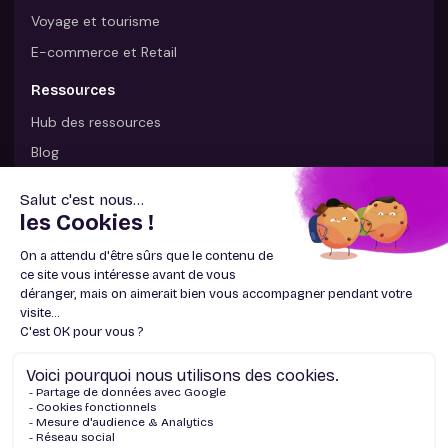
Voyage et tourisme
E-commerce et Retail
Ressources
Hub des ressources
Blog
Page presse
Livres blancs
La relation client et les Français en 2025
Les règles d'or du service client à l'ère du digital
La satisfaction comme axe stratégique
Contactez-nous
Du lundi au samedi de 8h à 20h hors jours fériés – Appel non
surtaxé.
01 84 88 74 09
Suivez-nous sur les réseaux