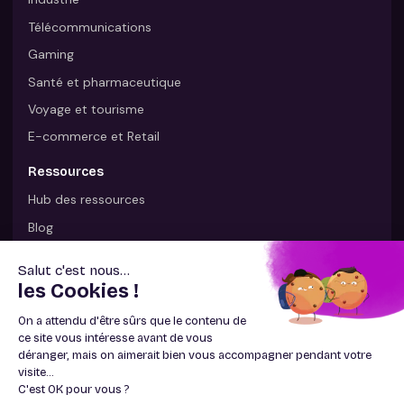
Télécommunications
Gaming
Santé et pharmaceutique
Voyage et tourisme
E-commerce et Retail
Ressources
Hub des ressources
Blog
Page presse
Livres blancs
La relation client et les Français en 2025
Les règles d'or du service client à l'ère du digital
La satisfaction comme axe stratégique
Contactez-nous
Du lundi au samedi de 8h à 20h hors jours fériés – Appel non