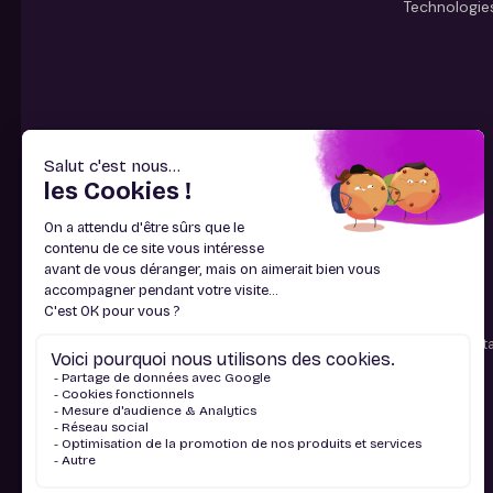
Technologie
Contactez-nous
Du lundi au samedi de 8h à 20h hors jours fériés – Appel non surta
01 84 88 74 09
Suivez-nous sur les réseaux