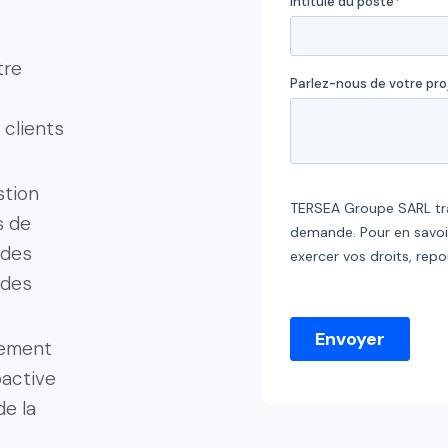
tre
clients
stion
s de
 des
 des
ement
oactive
de la